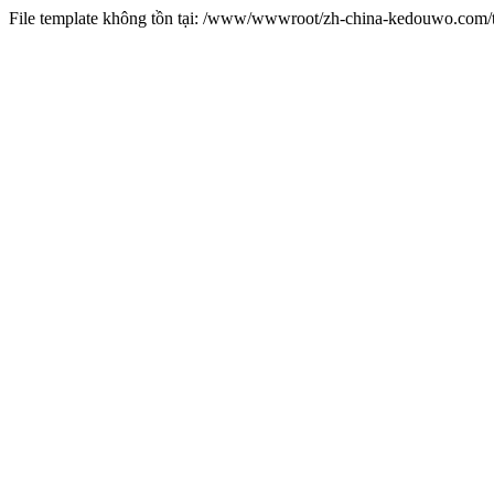
File template không tồn tại: /www/wwwroot/zh-china-kedouwo.co